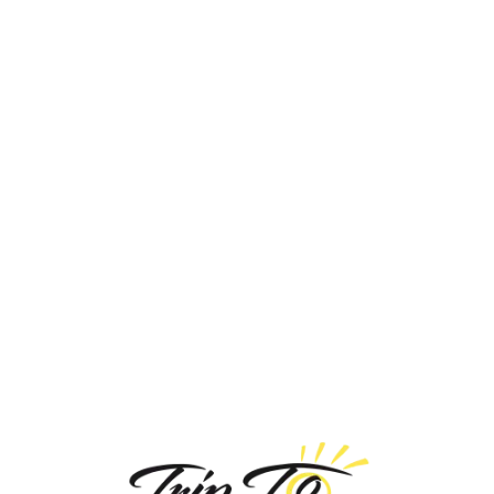
Loa
din
g...