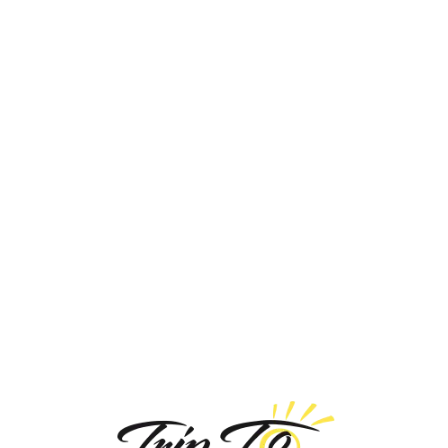
Loa
din
g...