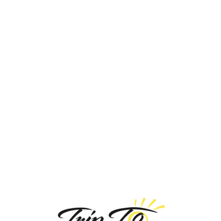
Loa
din
g...