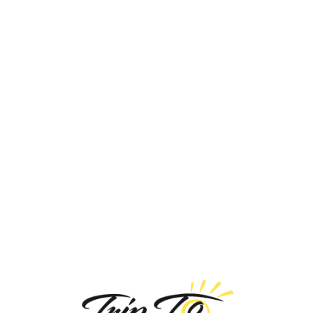
Loa
din
g...