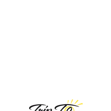
Loa
din
g...