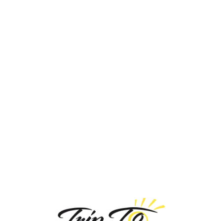
Loa
din
g...