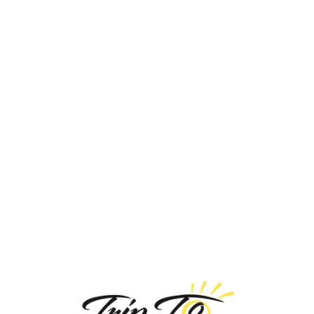
Loa
din
g...