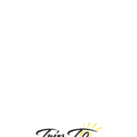
Loa
din
g...