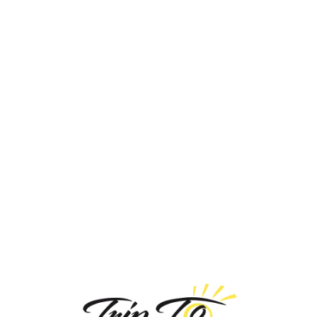
Loa
din
g...