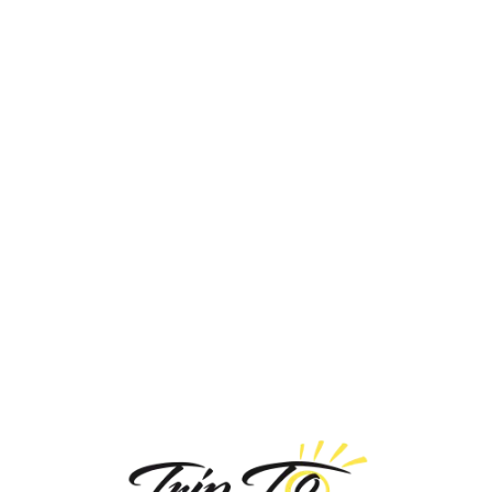
Loa
din
g...