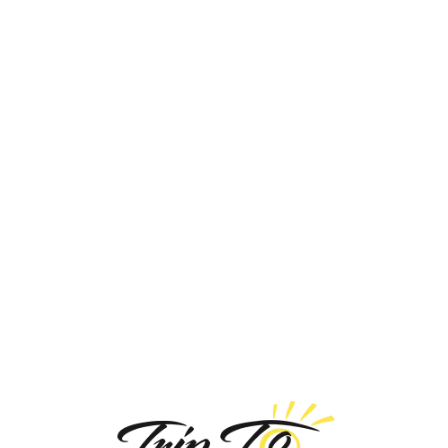
Loa
din
g...