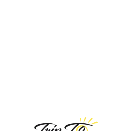
Loa
din
g...