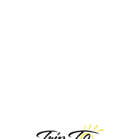
Loa
din
g...