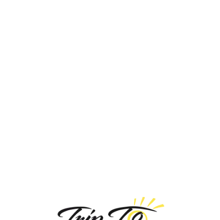
Loa
din
g...