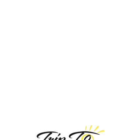
Loa
din
g...