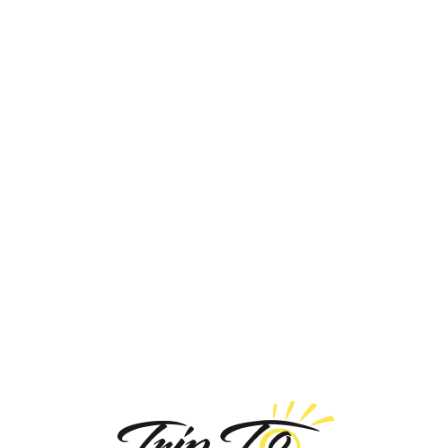
Loa
din
g...