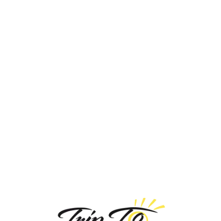
Loa
din
g...