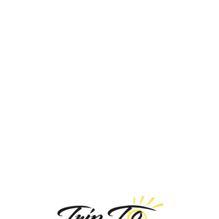
Loa
din
g...