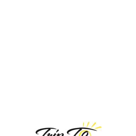
Loa
din
g...