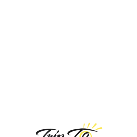
Loa
din
g...