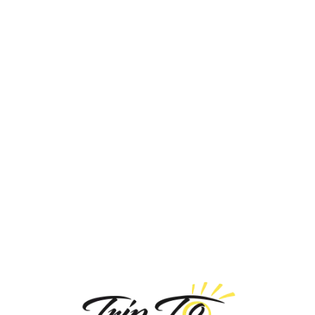
Loa
din
g...