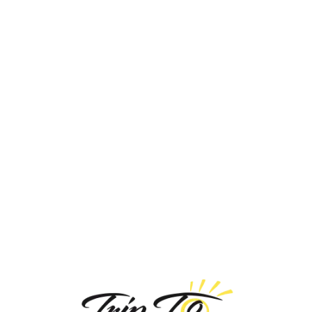
Loa
din
g...