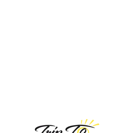
Loa
din
g...