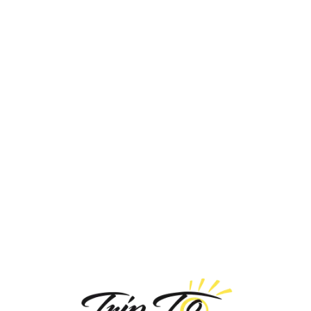
Loa
din
g...