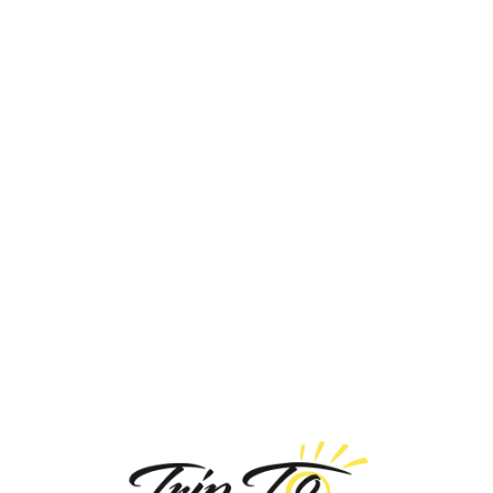
Loa
din
g...