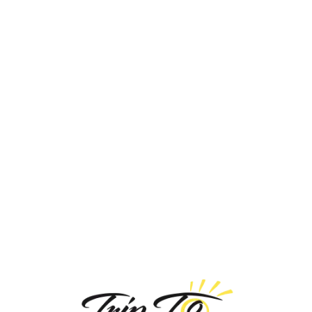
Loa
din
g...