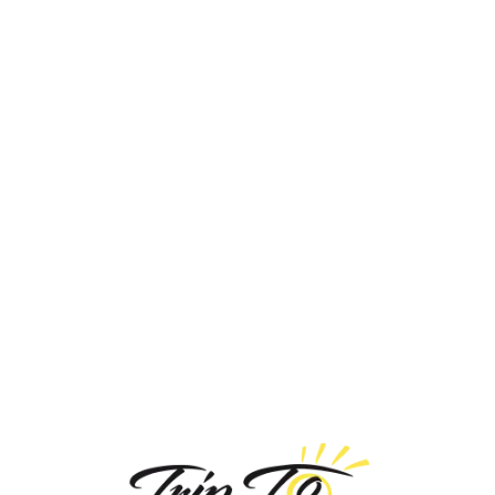
Loa
din
g...