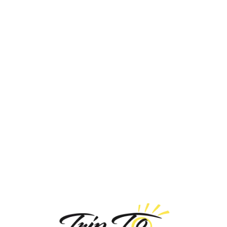
Loa
din
g...