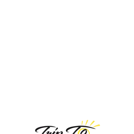
Loa
din
g...