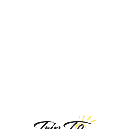
Loa
din
g...