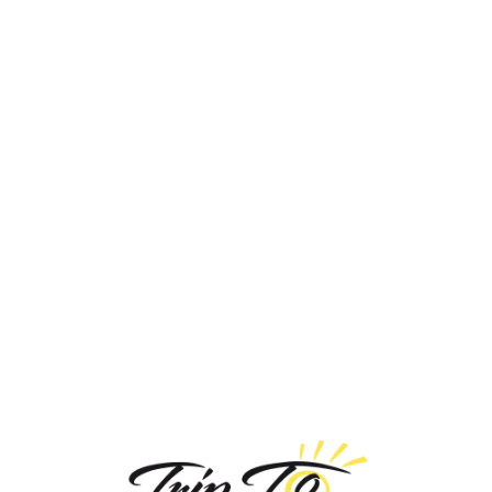
Loa
din
g...