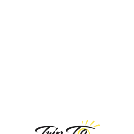
Loa
din
g...