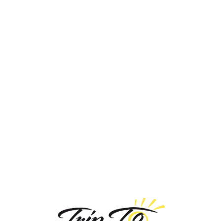
Loa
din
g...