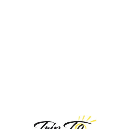
Loa
din
g...