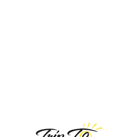
Loa
din
g...