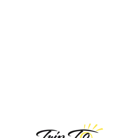
Loa
din
g...