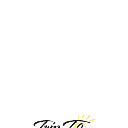
Loa
din
g...