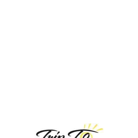
Loa
din
g...