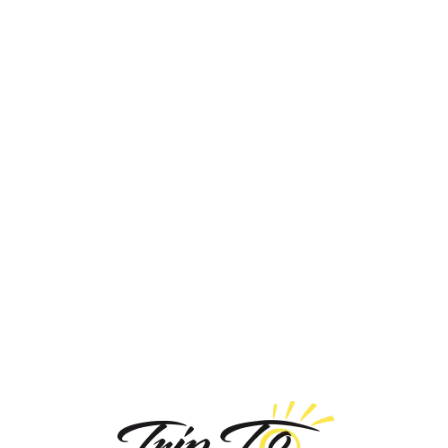
Loa
din
g...