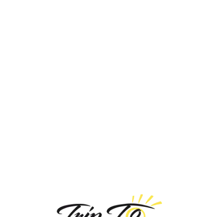
Loa
din
g...