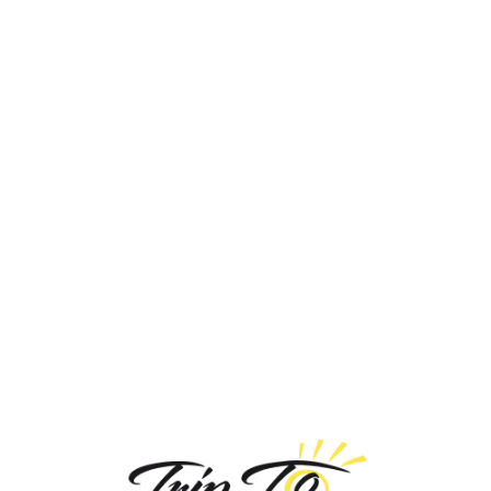
Loa
din
g...