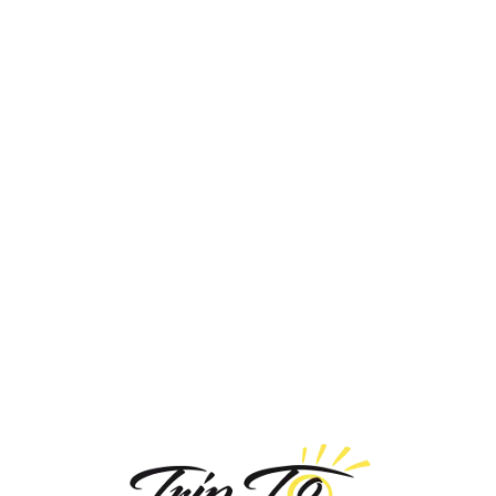
Loa
din
g...