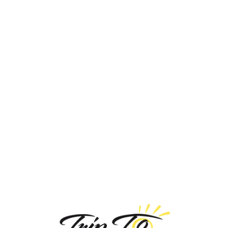
Loa
din
g...