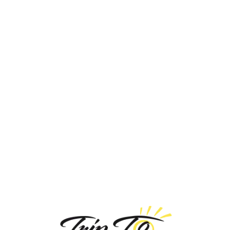
Loa
din
g...