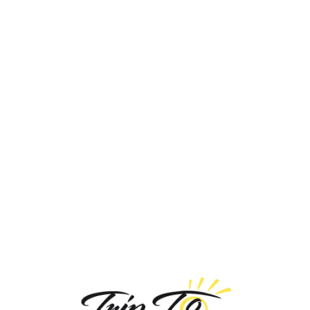
Loa
din
g...