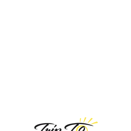
Loa
din
g...