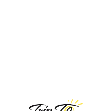
Loa
din
g...