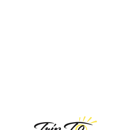
Loa
din
g...