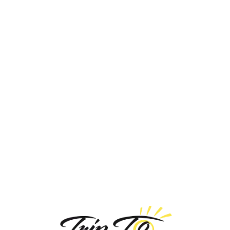
Loa
din
g...