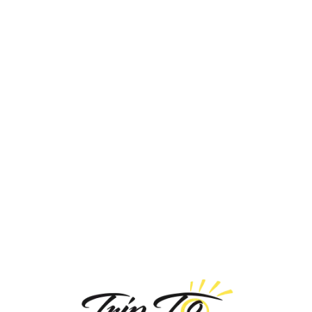
Loa
din
g...